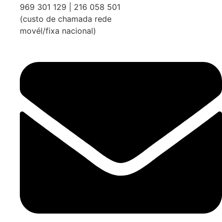
969 301 129 | 216 058 501
(custo de chamada rede
movél/fixa nacional)