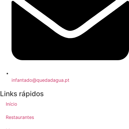
infantado@quedadagua.pt
Links rápidos
Início
Restaurantes