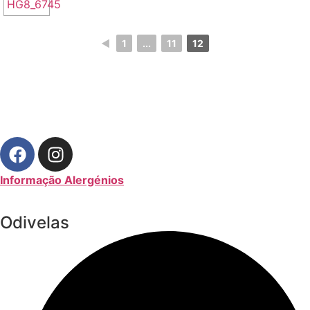
◄
1
...
11
12
Informação Alergénios
Odivelas