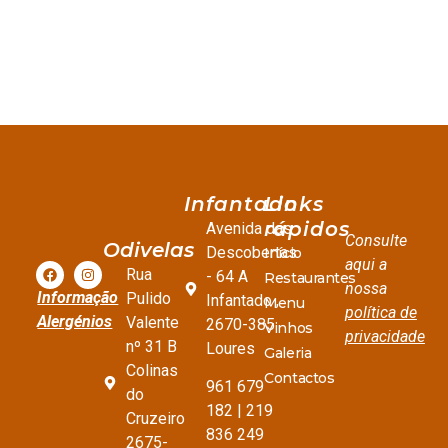
Infantado
Links
rápidos
Avenida das
Consulte
Odivelas
Descobertas
Início
aqui a
Rua
- 64 A
Restaurantes
nossa
Informação
Pulido
Infantado ,
Menu
política de
Alergénios
Valente
2670-385
Vinhos
privacidade
nº 31 B
Loures
Galeria
Colinas
Contactos
961 679
do
182 | 219
Cruzeiro
836 249
2675-