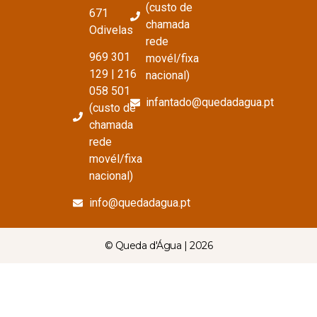
(custo de
671
chamada
Odivelas
rede
969 301
movél/fixa
129 | 216
nacional)
058 501
infantado@quedadagua.pt
(custo de
chamada
rede
movél/fixa
nacional)
info@quedadagua.pt
© Queda d'Água | 2026